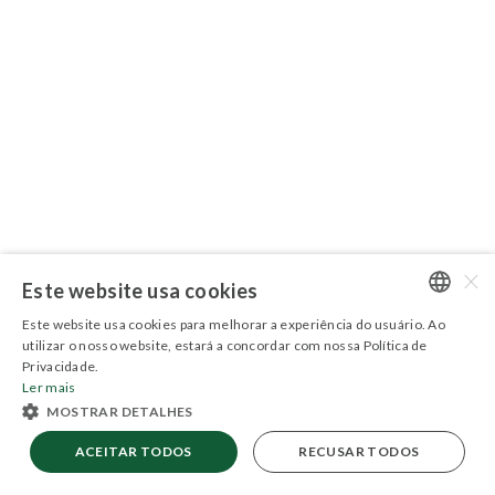
×
Este website usa cookies
Este website usa cookies para melhorar a experiência do usuário. Ao
PORTUGUESE
utilizar o nosso website, estará a concordar com nossa Política de
Privacidade.
ENGLISH
Ler mais
MOSTRAR DETALHES
Última atualização:
Relatório Gerencial
ACEITAR TODOS
RECUSAR TODOS
SEQR11
53,00
-2,70%